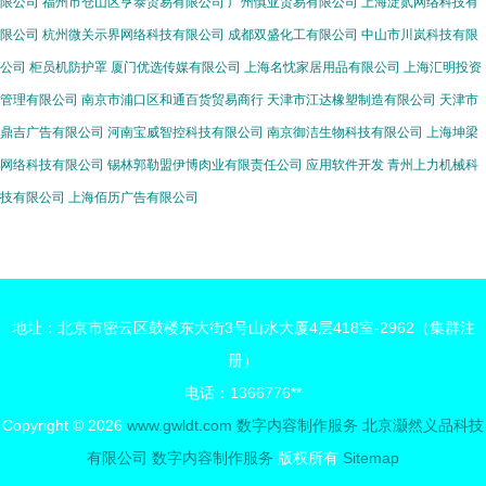
限公司
福州市仓山区亨泰贸易有限公司
广州慎亚贸易有限公司
上海淀贰网络科技有
限公司
杭州微关示界网络科技有限公司
成都双盛化工有限公司
中山市川岚科技有限
公司
柜员机防护罩
厦门优选传媒有限公司
上海名忱家居用品有限公司
上海汇明投资
管理有限公司
南京市浦口区和通百货贸易商行
天津市江达橡塑制造有限公司
天津市
鼎吉广告有限公司
河南宝威智控科技有限公司
南京御洁生物科技有限公司
上海坤梁
网络科技有限公司
锡林郭勒盟伊博肉业有限责任公司
应用软件开发
青州上力机械科
技有限公司
上海佰历广告有限公司
地址：北京市密云区鼓楼东大街3号山水大厦4层418室-2962（集群注
册）
电话：1366776**
Copyright © 2026
www.gwldt.com
数字内容制作服务
北京灏然义品科技
有限公司
数字内容制作服务
版权所有
Sitemap