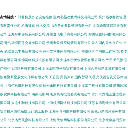
内容新纪元
容服务创新
制作服务升
级
友情链接：
计算机及办公设备维修
宝鸡市品欢数码科技有限公司
杭州热浪餐饮管理
有限责任公司
机电建造
技术交流
山东鲁创餐饮管理有限公司
北京静嘉环保科技有限
公司
上海好申齐贸易有限公司
郑州逸飞电子商务有限公司
四川骏鑫锌钢护栏有限公
司
青岛卓恒商务会展有限公司
贵州叁玖供应链管理有限公司
发布国内外各类广告业
务
武汉童戈丰商贸有限公司
苏州艾利格家居有限公司
即墨区哖年网络工作室
艺名传
媒有限公司
帮德网络科技江苏有限公司
大连华贺餐饮管理有限公司
农产品
天气预报
广州亚飞网络科技有限公司
上海拿啡电子商贸有限公司
上海久事智慧体育有限公司
陕西聚典星辰文化传媒有限公司
工艺品
周易算命
国内贸易代理
光伏设备及元器件销
售
上海佰昂谦科技有限公司
杭州东田科技有限公司
上海慕芷科技有限公司
苏州欣瑞
多软件科技有限公司
海南电影网
南京凯奇投资咨询有限公司
常州市龙鼎企业管理有
限公司
大连中驰科技有限公司
上海领博网络科技有限公司
江苏省通海线业有限公司
安全技术防范系统设计施工服务
上海萃喜网络科技有限公司
莱芜万来信息服务有限
公司
北京杰元晟寥科技有限公司
上海天信网络科技股份有限公司
北京欧金嘉商贸有