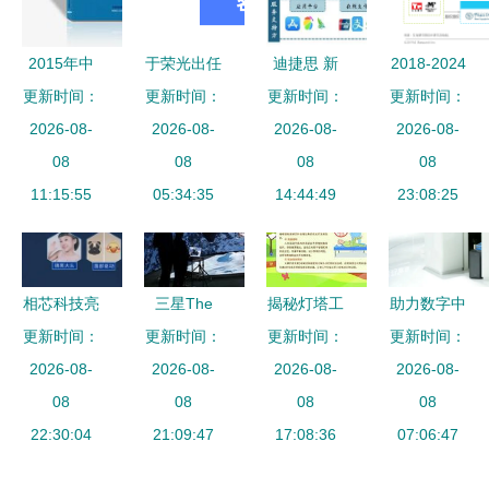
详解
码构建到数
营销逆袭之
字内容制作
路
2015年中
于荣光出任
迪捷思 新
2018-2024
服务集成
国私属数字
更新时间：
更新时间：
院长 荣光
一代数字媒
更新时间：
年中国数字
更新时间：
影像定制服
2026-08-
影视艺术学
2026-08-
体智能播控
2026-08-
音乐产业竞
2026-08-
务融资商业
08
院正式成
08
系统引领商
08
争现状与未
08
11:15:55
计划书
立，赋能数
05:34:35
显产业链变
14:44:49
来发展趋势
23:08:25
字内容制作
革
聚焦数字内
新未来
容制作服务
相芯科技亮
三星The
揭秘灯塔工
助力数字中
相杭州智博
更新时间：
更新时间：
Wall惊艳
厂数字密码
更新时间：
更新时间：
国建设 华
会 让XR内
2026-08-
2026-08-
BIRTV
美云智数如
2026-08-
为云AI能力
2026-08-
容创作更简
08
2024，以
08
何助力佛山
08
加速国内产
08
单、更有趣
22:30:04
虚拟制作技
21:09:47
制造加速转
17:08:36
业数智创新
07:06:47
术引领数字
身与数字内
与数字内容