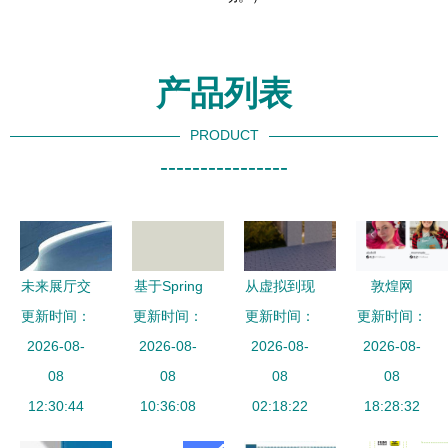
产品列表
PRODUCT
----------------
未来展厅交
基于Spring
从虚拟到现
敦煌网
更新时间：
互新篇章
更新时间：
Boot与Vue
更新时间：
实 三维家
更新时间：
MyyShop
2026-08-
虚拟主持
的社区医院
2026-08-
云工业软件
2026-08-
助力“厂二
2026-08-
人、迎宾系
08
管理服务系
08
助力家居工
08
代”破局，
08
统与数字内
12:30:44
统设计与实
10:36:08
业元宇宙落
02:18:22
中国代工厂
18:28:32
容制作服务
现——从源
地
开启AI网红